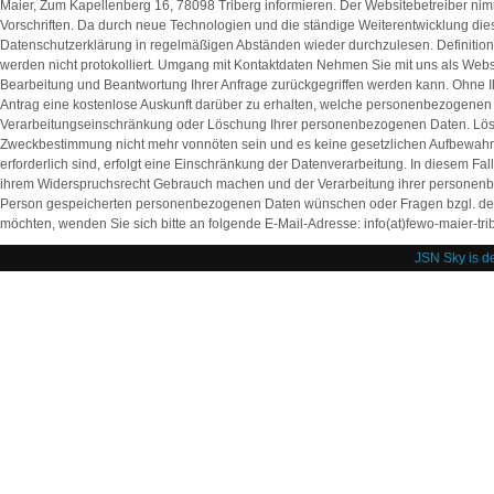
Maier, Zum Kapellenberg 16, 78098 Triberg informieren. Der Websitebetreiber ni
Vorschriften. Da durch neue Technologien und die ständige Weiterentwicklung d
Datenschutzerklärung in regelmäßigen Abständen wieder durchzulesen. Definitione
werden nicht protokolliert. Umgang mit Kontaktdaten Nehmen Sie mit uns als Webs
Bearbeitung und Beantwortung Ihrer Anfrage zurückgegriffen werden kann. Ohne Ih
Antrag eine kostenlose Auskunft darüber zu erhalten, welche personenbezogenen 
Verarbeitungseinschränkung oder Löschung Ihrer personenbezogenen Daten. Löschu
Zweckbestimmung nicht mehr vonnöten sein und es keine gesetzlichen Aufbewahrun
erforderlich sind, erfolgt eine Einschränkung der Datenverarbeitung. In diesem F
ihrem Widerspruchsrecht Gebrauch machen und der Verarbeitung ihrer personenbez
Person gespeicherten personenbezogenen Daten wünschen oder Fragen bzgl. der 
möchten, wenden Sie sich bitte an folgende E-Mail-Adresse: info(at)fewo-maier-tri
JSN Sky is d